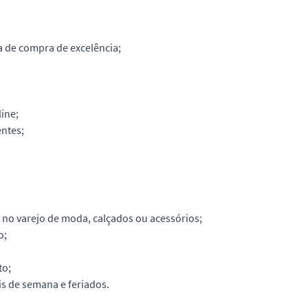
a de compra de excelência;
ine;
ntes;
 no varejo de moda, calçados ou acessórios;
o;
to;
is de semana e feriados.